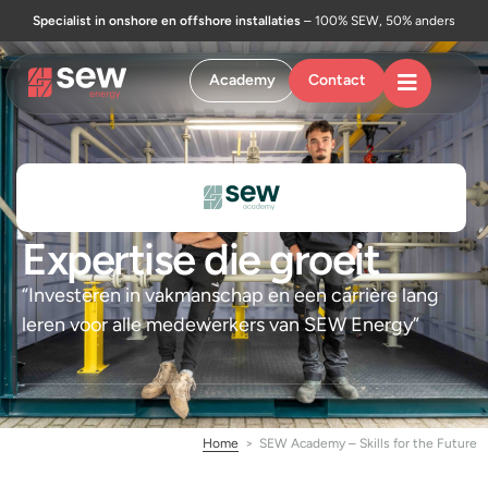
Specialist in onshore en offshore installaties
– 100% SEW, 50% anders
Academy
Contact
Expertise die groeit
“Investeren in vakmanschap en een carrière lang
leren voor alle medewerkers van SEW Energy”
Home
>
SEW Academy – Skills for the Future