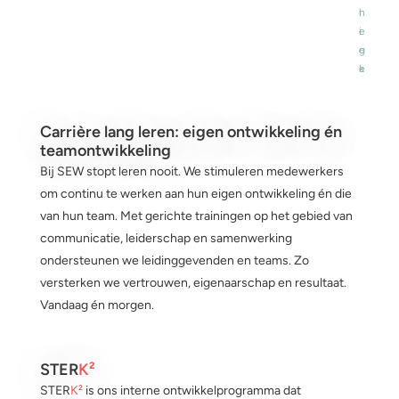
n
l
i
e
e
g
k
e
Carrière lang leren: eigen ontwikkeling én
teamontwikkeling
Bij SEW stopt leren nooit. We stimuleren medewerkers
om continu te werken aan hun eigen ontwikkeling én die
van hun team. Met gerichte trainingen op het gebied van
communicatie, leiderschap en samenwerking
ondersteunen we leidinggevenden en teams. Zo
versterken we vertrouwen, eigenaarschap en resultaat.
Vandaag én morgen.
STER
K²
STER
K²
is ons interne ontwikkelprogramma dat