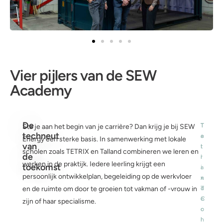
Vier pijlers van de SEW
Academy
De
T
T
Sta je aan het begin van je carrière? Dan krijg je bij SEW
techneut
e
a
Energy een sterke basis. In samenwerking met lokale
van
t
l
scholen zoals TETRIX en Talland combineren we leren en
de
r
l
werken in de praktijk. Iedere leerling krijgt een
toekomst
i
a
persoonlijk ontwikkelplan, begeleiding op de werkvloer
x
n
en de ruimte om door te groeien tot vakman of -vrouw in
T
d
e
C
zijn of haar specialisme.
c
o
h
l