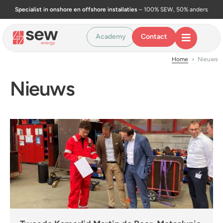
Specialist in onshore en offshore installaties
– 100% SEW, 50% anders
Academy
Contact
Home
>
Nieuws
Nieuws