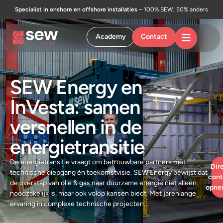
Specialist in onshore en offshore installaties
– 100% SEW, 50% anders
Academy
Contact
SEW Energy en
InVesta: samen
versnellen in de
energietransitie
De energietransitie vraagt om betrouwbare partners met
Dir
technische diepgang én toekomstvisie. SEW Energy bewijst dat
cont
de overstap van olie & gas naar duurzame energie niet alleen
opne
noodzakelijk is, maar ook volop kansen biedt. Met jarenlange
ervaring in complexe technische projecten...