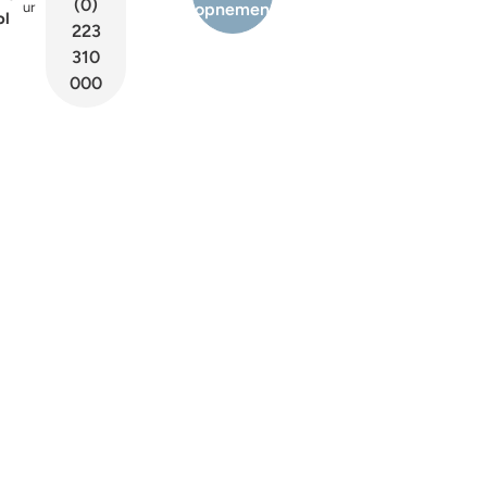
(0)
ur
opnemen
ol
223
310
000