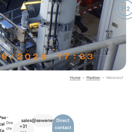
Home
>
Markten
>
Waterstof
Pas
–
sales@sewenergy.nl
Direct
Dire
cal
+31
contact
cte
Ko