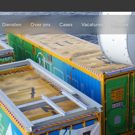
Diensten
Over ons
Cases
Vacatures
Nieuws