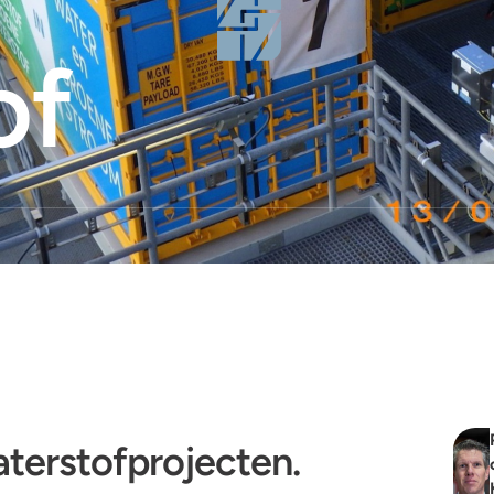
of
aterstofprojecten.